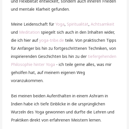
und Flexibilität entwickelt, sondern auch inneren Frieden
und mentale Klarheit gefunden.
Meine Leidenschaft für
Yoga
,
Spiritualität
,
Achtsamkeit
und
Meditation
spiegelt sich auch in den Inhalten wider,
die ich hier auf
yoga-tribe.de
teile. Von praktischen Tipps
für Anfänger bis hin zu fortgeschrittenen Techniken, von
inspirierenden Geschichten bis hin zu der
tiefergehenden
Philosophie hinter Yoga
- ich teile gerne alles, was mir
geholfen hat, auf meinem eigenen Weg
voranzukommen.
Bei meinen beiden Aufenthalten in einem Ashram in
Indien habe ich tiefe Einblicke in die ursprünglichen
Wurzeln des Yoga gewonnen und durfte die Lehren und
Praktiken direkt von erfahrenen Meistern lernen.