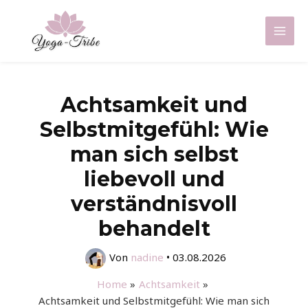
Zum
Inhalt
Mai
springen
Men
Achtsamkeit und
Selbstmitgefühl: Wie
man sich selbst
liebevoll und
verständnisvoll
behandelt
Von
nadine
•
03.08.2026
Home
Achtsamkeit
Achtsamkeit und Selbstmitgefühl: Wie man sich