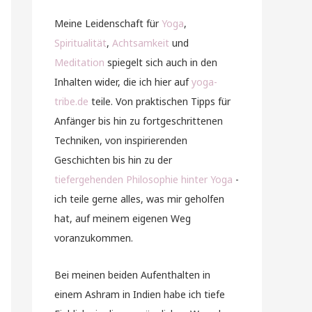
Meine Leidenschaft für
Yoga
,
Spiritualität
,
Achtsamkeit
und
Meditation
spiegelt sich auch in den
Inhalten wider, die ich hier auf
yoga-
tribe.de
teile. Von praktischen Tipps für
Anfänger bis hin zu fortgeschrittenen
Techniken, von inspirierenden
Geschichten bis hin zu der
tiefergehenden Philosophie hinter Yoga
-
ich teile gerne alles, was mir geholfen
hat, auf meinem eigenen Weg
voranzukommen.
Bei meinen beiden Aufenthalten in
einem Ashram in Indien habe ich tiefe