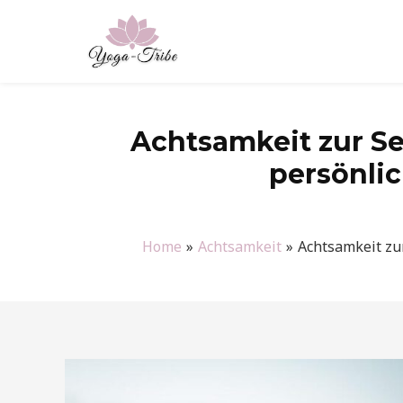
Zum
Inhalt
springen
Achtsamkeit zur S
persönli
Home
Achtsamkeit
Achtsamkeit zu