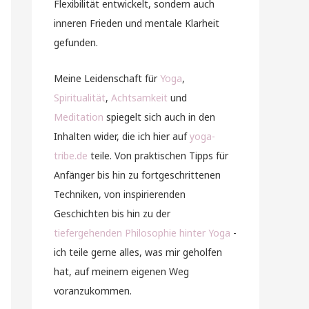
Flexibilität entwickelt, sondern auch
inneren Frieden und mentale Klarheit
gefunden.
Meine Leidenschaft für
Yoga
,
Spiritualität
,
Achtsamkeit
und
Meditation
spiegelt sich auch in den
Inhalten wider, die ich hier auf
yoga-
tribe.de
teile. Von praktischen Tipps für
Anfänger bis hin zu fortgeschrittenen
Techniken, von inspirierenden
Geschichten bis hin zu der
tiefergehenden Philosophie hinter Yoga
-
ich teile gerne alles, was mir geholfen
hat, auf meinem eigenen Weg
voranzukommen.