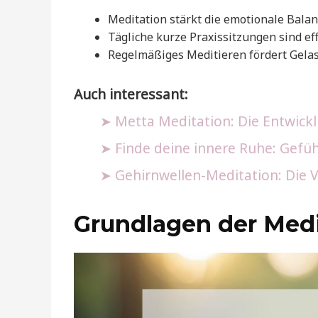
Meditation stärkt die emotionale Bala
Tägliche kurze Praxissitzungen sind effe
Regelmäßiges Meditieren fördert Gel
Auch interessant:
Metta Meditation: Die Entwick
Finde deine innere Ruhe: Gefü
Gehirnwellen-Meditation: Die
Grundlagen der Medi