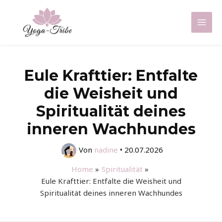
Zum
Inhalt
Mai
springen
Men
Eule Krafttier: Entfalte
die Weisheit und
Spiritualität deines
inneren Wachhundes
Von
nadine
•
20.07.2026
Home
Spiritualität
Eule Krafttier: Entfalte die Weisheit und
Spiritualität deines inneren Wachhundes