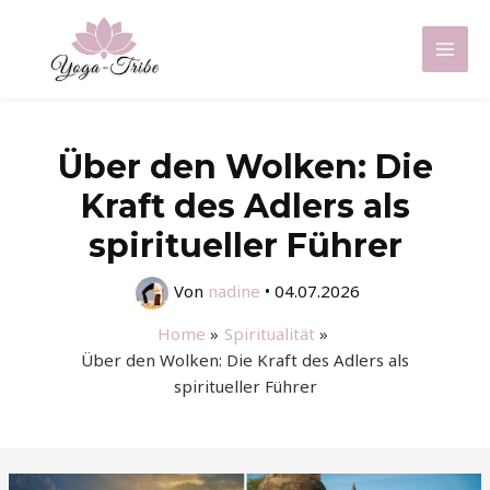
Zum
Inhalt
Mai
springen
Men
Über den Wolken: Die
Kraft des Adlers als
spiritueller Führer
Von
nadine
•
04.07.2026
Home
Spiritualität
Über den Wolken: Die Kraft des Adlers als
spiritueller Führer