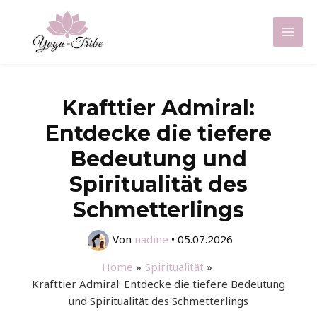
Zum
Inhalt
Mai
springen
Men
Krafttier Admiral:
Entdecke die tiefere
Bedeutung und
Spiritualität des
Schmetterlings
Von
nadine
•
05.07.2026
Home
Spiritualität
Krafttier Admiral: Entdecke die tiefere Bedeutung
und Spiritualität des Schmetterlings