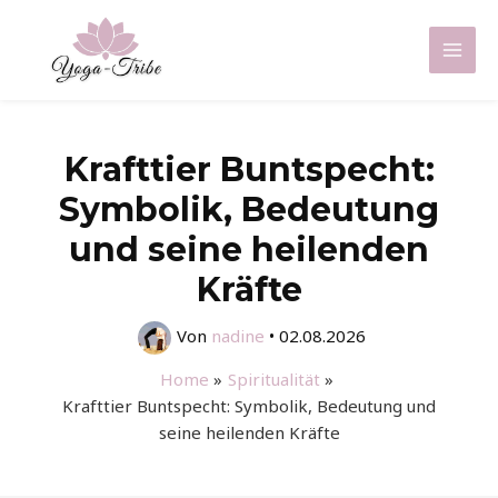
Zum
Inhalt
Mai
springen
Men
Krafttier Buntspecht:
Symbolik, Bedeutung
und seine heilenden
Kräfte
Von
nadine
•
02.08.2026
Home
Spiritualität
Krafttier Buntspecht: Symbolik, Bedeutung und
seine heilenden Kräfte