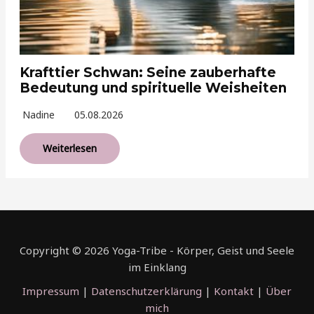
Krafttier Schwan: Seine zauberhafte
Bedeutung und spirituelle Weisheiten
Nadine
05.08.2026
Weiterlesen
Copyright © 2026 Yoga-Tribe - Körper, Geist und Seele
im Einklang
Impressum
|
Datenschutzerklärung
|
Kontakt
|
Über
mich