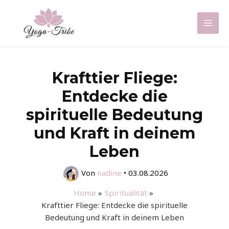
Zum
Inhalt
Mai
springen
Men
Krafttier Fliege:
Entdecke die
spirituelle Bedeutung
und Kraft in deinem
Leben
Von
nadine
•
03.08.2026
Home
Spiritualität
Krafttier Fliege: Entdecke die spirituelle
Bedeutung und Kraft in deinem Leben