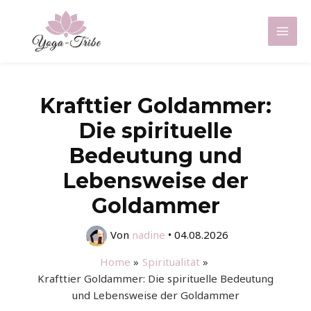
Zum
Inhalt
Mai
springen
Men
Krafttier Goldammer:
Die spirituelle
Bedeutung und
Lebensweise der
Goldammer
Von
nadine
•
04.08.2026
Home
Spiritualität
Krafttier Goldammer: Die spirituelle Bedeutung
und Lebensweise der Goldammer