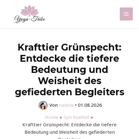
Zum
Inhalt
Mai
springen
Men
Krafttier Grünspecht:
Entdecke die tiefere
Bedeutung und
Weisheit des
gefiederten Begleiters
Von
nadine
•
01.08.2026
Home
Spiritualität
Krafttier Grünspecht: Entdecke die tiefere
Bedeutung und Weisheit des gefiederten