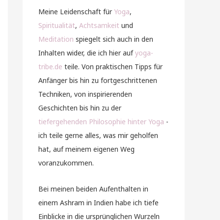
Meine Leidenschaft für
Yoga
,
Spiritualität
,
Achtsamkeit
und
Meditation
spiegelt sich auch in den
Inhalten wider, die ich hier auf
yoga-
tribe.de
teile. Von praktischen Tipps für
Anfänger bis hin zu fortgeschrittenen
Techniken, von inspirierenden
Geschichten bis hin zu der
tiefergehenden Philosophie hinter Yoga
-
ich teile gerne alles, was mir geholfen
hat, auf meinem eigenen Weg
voranzukommen.
Bei meinen beiden Aufenthalten in
einem Ashram in Indien habe ich tiefe
Einblicke in die ursprünglichen Wurzeln