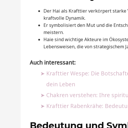
Der Hai als Krafttier verkörpert star
kraftvolle Dynamik.
Er symbolisiert den Mut und die Entsc
meistern.
Haie sind wichtige Akteure im Ökosyst
Lebensweisen, die von strategischem J
Auch interessant:
Krafttier Wespe: Die Botschaft
dein Leben
Chakren verstehen: Ihre spirit
Krafttier Rabenkrähe: Bedeutun
Bedeutung und Sym