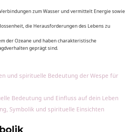
ke Verbindungen zum Wasser und vermittelt Energie sowie
hlossenheit, die Herausforderungen des Lebens zu
em der Ozeane und haben charakteristische
agdverhalten geprägt sind.
en und spirituelle Bedeutung der Wespe für
uelle Bedeutung und Einfluss auf dein Leben
g, Symbolik und spirituelle Einsichten
bolik