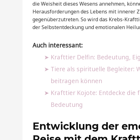
die Weisheit dieses Wesens annehmen, könne
Herausforderungen des Lebens mit innerer Zu
gegenüberzutreten. So wird das Krebs-Kraftt
der Selbstentdeckung und emotionalen Heilu
Auch interessant:
Krafttier Delfin: Bedeutung, E
Tiere als spirituelle Begleiter:
beitragen können
Krafttier Kojote: Entdecke die 
Bedeutung
Entwicklung der emo
Reise mit dem Kraftt