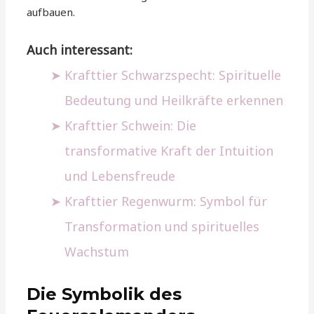
aufbauen.
Auch interessant:
Krafttier Schwarzspecht: Spirituelle
Bedeutung und Heilkräfte erkennen
Krafttier Schwein: Die
transformative Kraft der Intuition
und Lebensfreude
Krafttier Regenwurm: Symbol für
Transformation und spirituelles
Wachstum
Die Symbolik des