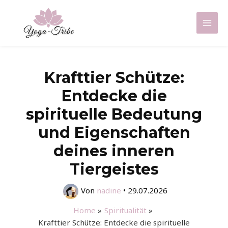
Zum
Inhalt
Mai
springen
Men
Krafttier Schütze:
Entdecke die
spirituelle Bedeutung
und Eigenschaften
deines inneren
Tiergeistes
Von
nadine
•
29.07.2026
Home
Spiritualität
Krafttier Schütze: Entdecke die spirituelle