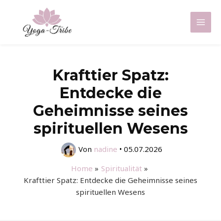
Zum
Inhalt
Mai
springen
Men
Krafttier Spatz:
Entdecke die
Geheimnisse seines
spirituellen Wesens
Von
nadine
•
05.07.2026
Home
Spiritualität
Krafttier Spatz: Entdecke die Geheimnisse seines
spirituellen Wesens