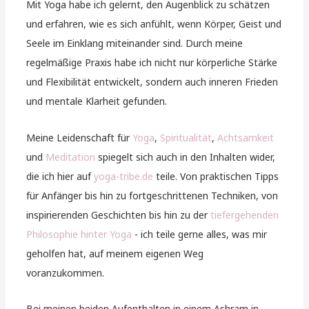
Mit Yoga habe ich gelernt, den Augenblick zu schätzen
und erfahren, wie es sich anfühlt, wenn Körper, Geist und
Seele im Einklang miteinander sind. Durch meine
regelmäßige Praxis habe ich nicht nur körperliche Stärke
und Flexibilität entwickelt, sondern auch inneren Frieden
und mentale Klarheit gefunden.
Meine Leidenschaft für
Yoga
,
Spiritualität
,
Achtsamkeit
und
Meditation
spiegelt sich auch in den Inhalten wider,
die ich hier auf
yoga-tribe.de
teile. Von praktischen Tipps
für Anfänger bis hin zu fortgeschrittenen Techniken, von
inspirierenden Geschichten bis hin zu der
tiefergehenden
Philosophie hinter Yoga
- ich teile gerne alles, was mir
geholfen hat, auf meinem eigenen Weg
voranzukommen.
Bei meinen beiden Aufenthalten in einem Ashram in