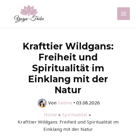
Zum
Inhalt
Mai
springen
Men
Krafttier Wildgans:
Freiheit und
Spiritualität im
Einklang mit der
Natur
Von
nadine
•
03.08.2026
Home
Spiritualität
Krafttier Wildgans: Freiheit und Spiritualität im
Einklang mit der Natur