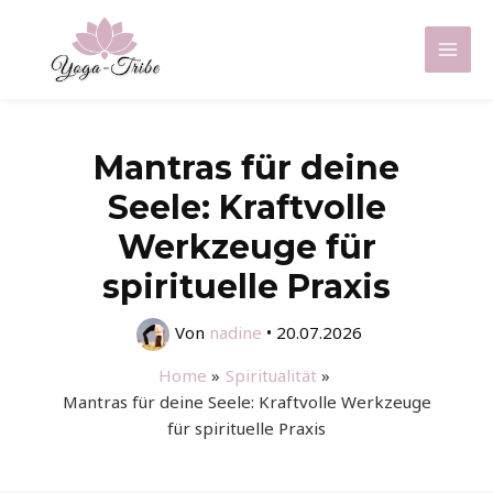
Zum
Inhalt
Mai
springen
Men
Mantras für deine
Seele: Kraftvolle
Werkzeuge für
spirituelle Praxis
Von
nadine
•
20.07.2026
Home
Spiritualität
Mantras für deine Seele: Kraftvolle Werkzeuge
für spirituelle Praxis