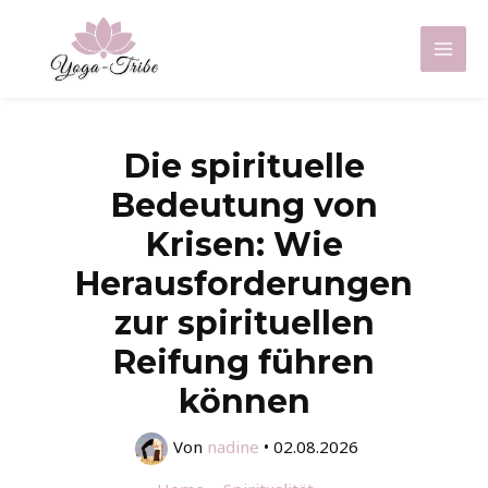
Zum
Inhalt
Mai
springen
Men
Die spirituelle
Bedeutung von
Krisen: Wie
Herausforderungen
zur spirituellen
Reifung führen
können
Von
nadine
•
02.08.2026