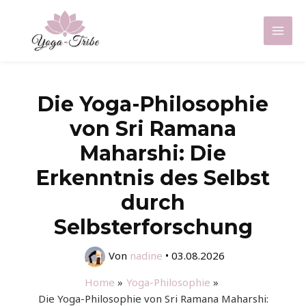
Zum
Inhalt
Mai
springen
Men
Die Yoga-Philosophie
von Sri Ramana
Maharshi: Die
Erkenntnis des Selbst
durch
Selbsterforschung
Von
nadine
•
03.08.2026
Home
Yoga-Philosophie
Die Yoga-Philosophie von Sri Ramana Maharshi: