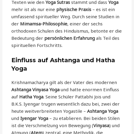
Texten wie den
Yoga Sutras
stammt und dass
Yoga
mehr ist als nur eine
physische Praxis
– es ist ein
umfassend spiritueller Weg. Durch seine Studien in
der
Mimamsa-Philosophie
, einer der sechs
orthodoxen Schulen des Hinduismus, betonte er die
Bedeutung der
persönlichen Erfahrung
als Teil des
spirituellen Fortschritts.
Einfluss auf Ashtanga und Hatha
Yoga
Krishnamacharya gilt als der Vater des modernen
Ashtanga Vinyasa Yoga
und hatte enormen Einfluss
auf
Hatha Yoga
. Seine Schüler Pattabhi Jois und
B.K.S. Iyengar trugen wesentlich dazu bei, zwei der
heute weitverbreiteten Yogastile –
Ashtanga Yoga
und
Iyengar Yoga
– zu etablieren. Bei beiden Stilen
ist die Verschmelzung von Bewegung (
Vinyasa
) und
Atmung (
Atem
) zentral, eine Methodik, die