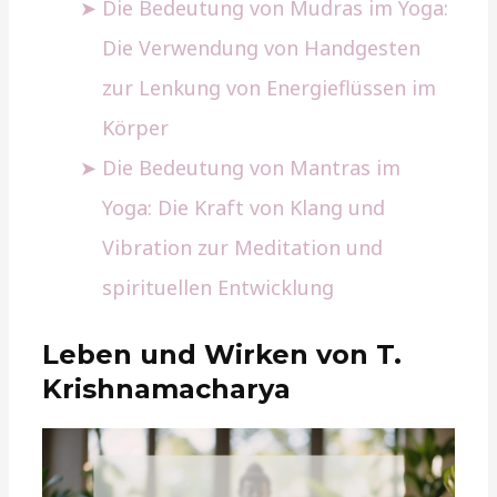
Die Bedeutung von Mudras im Yoga:
Die Verwendung von Handgesten
zur Lenkung von Energieflüssen im
Körper
Die Bedeutung von Mantras im
Yoga: Die Kraft von Klang und
Vibration zur Meditation und
spirituellen Entwicklung
Leben und Wirken von T.
Krishnamacharya