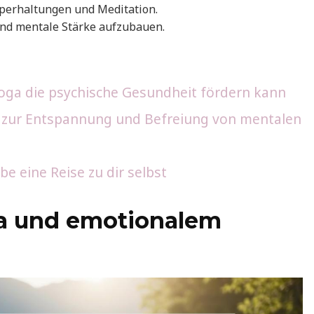
rperhaltungen und Meditation.
 und mentale Stärke aufzubauen.
oga die psychische Gesundheit fördern kann
 zur Entspannung und Befreiung von mentalen
e eine Reise zu dir selbst
a und emotionalem