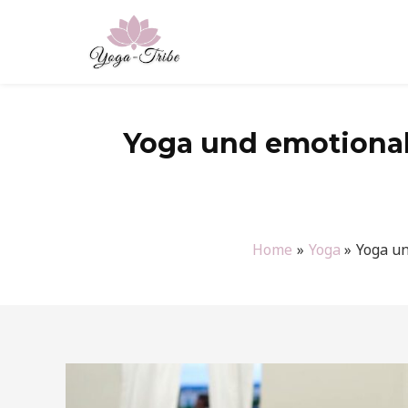
Zum
Inhalt
springen
Yoga und emotional
Home
Yoga
Yoga un