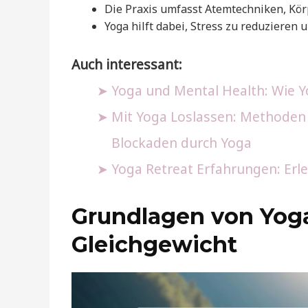
Die Praxis umfasst Atemtechniken, Kö
Yoga hilft dabei, Stress zu reduzieren
Auch interessant:
Yoga und Mental Health: Wie Y
Mit Yoga Loslassen: Methoden
Blockaden durch Yoga
Yoga Retreat Erfahrungen: Erleb
Grundlagen von Yog
Gleichgewicht