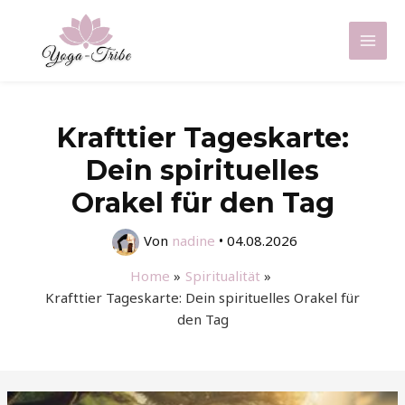
Zum
Inhalt
Mai
springen
Men
Krafttier Tageskarte:
Dein spirituelles
Orakel für den Tag
Von
nadine
•
04.08.2026
Home
Spiritualität
Krafttier Tageskarte: Dein spirituelles Orakel für
den Tag