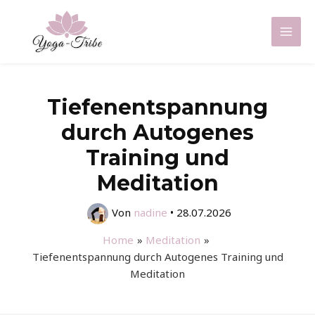
Zum
Inhalt
Mai
springen
Men
Tiefenentspannung
durch Autogenes
Training und
Meditation
Von
nadine
•
28.07.2026
Home
Meditation
Tiefenentspannung durch Autogenes Training und
Meditation