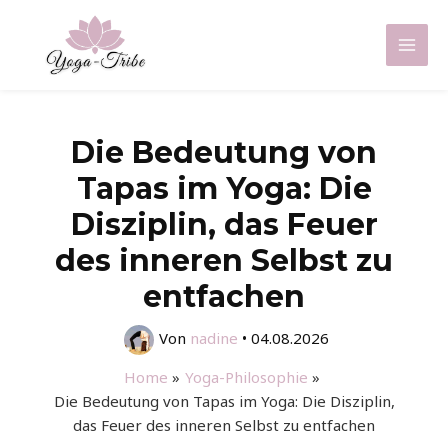
Zum
Inhalt
Mai
springen
Men
Die Bedeutung von
Tapas im Yoga: Die
Disziplin, das Feuer
des inneren Selbst zu
entfachen
Von
nadine
•
04.08.2026
Home
Yoga-Philosophie
Die Bedeutung von Tapas im Yoga: Die Disziplin,
das Feuer des inneren Selbst zu entfachen