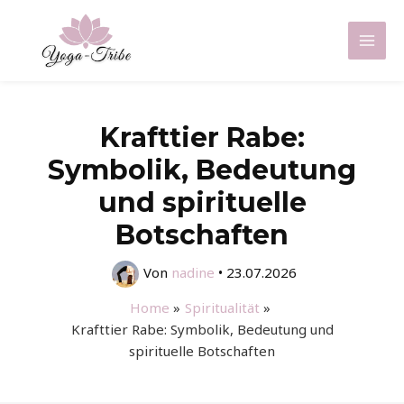
Zum
Inhalt
Mai
springen
Men
Krafttier Rabe:
Symbolik, Bedeutung
und spirituelle
Botschaften
Von
nadine
•
23.07.2026
Home
Spiritualität
Krafttier Rabe: Symbolik, Bedeutung und
spirituelle Botschaften